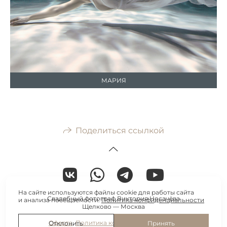
МАРИЯ
Поделиться ссылкой
На сайте используются файлы cookie для работы сайта
Свадебный фотограф Виктория Носачёва
и анализа посещаемости.
Политика конфиденциальности
Щелково — Москва
Оферта
,
Политика конфиденциальности
Отклонить
Принять