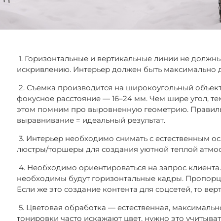
1. Горизонтальные и вертикальные линии не должны
искривлению. Интерьер должен быть максимально 
2. Съемка производится на широкоугольный объекти
фокусное расстояние — 16–24 мм. Чем шире угол, те
этом помним про выровненную геометрию. Правиль
выравнивание = идеальный результат.
3. Интерьер необходимо снимать с естественным о
люстры/торшеры для создания уютной теплой атмо
4. Необходимо ориентироваться на запрос клиента. 
необходимы будут горизонтальные кадры. Пропорц
Если же это создание контента для соцсетей, то ве
5. Цветовая обработка — естественная, максималь
тонировки часто искажают цвет, нужно это учитыват