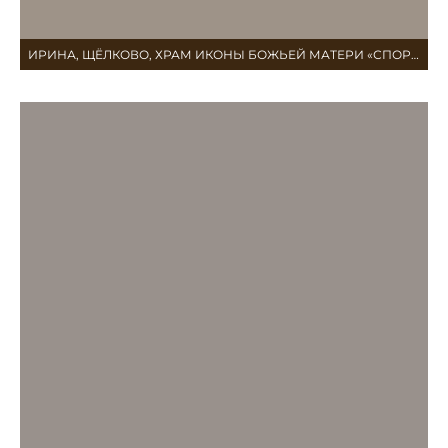
ИРИНА, ЩЁЛКОВО, ХРАМ ИКОНЫ БОЖЬЕЙ МАТЕРИ «СПОРИТЕЛЬНИЦА ХЛЕБОВ»