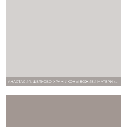
АНАСТАСИЯ, ЩЕЛКОВО. ХРАМ ИКОНЫ БОЖИЕЙ МАТЕРИ «СПОРИТЕЛЬНИЦА ХЛЕБОВ»