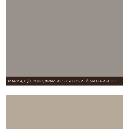
МАРИЯ, ЩЁЛКОВО, ХРАМ ИКОНЫ БОЖИЕЙ МАТЕРИ «СПОРИТЕЛЬНИЦА ХЛЕБОВ»