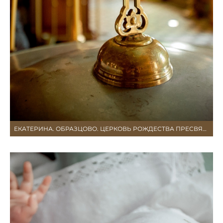
ЕКАТЕРИНА. ОБРАЗЦОВО. ЦЕРКОВЬ РОЖДЕСТВА ПРЕСВЯТОЙ БОГОРОДИЦЫ В ОБРАЗЦОВО