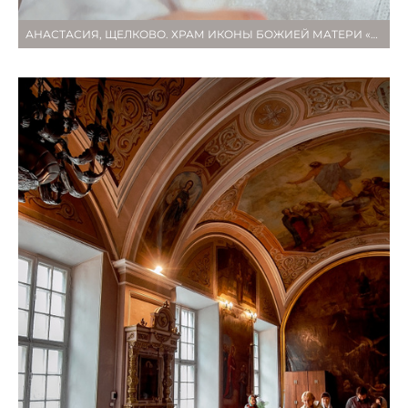
АНАСТАСИЯ, ЩЕЛКОВО. ХРАМ ИКОНЫ БОЖИЕЙ МАТЕРИ «СПОРИТЕЛЬНИЦА ХЛЕБОВ»